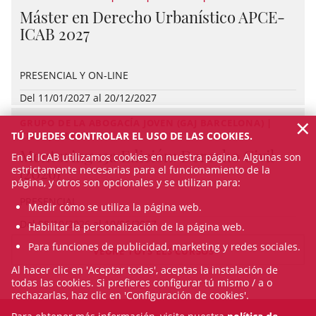
Máster en Derecho Urbanístico APCE-
ICAB 2027
PRESENCIAL Y ON-LINE
Del 11/01/2027 al 20/12/2027
×
GRUPO DE LA ABOGACÍA JOVEN (GAJ BARCELONA) |
TÚ PUEDES CONTROLAR EL USO DE LAS COOKIES.
CIVIL | CURSO
Mentoring 13a Edición: Derecho Civil
En el ICAB utilizamos cookies en nuestra página. Algunas son
(2026)
estrictamente necesarias para el funcionamiento de la
página, y otros son opcionales y se utilizan para:
PRESENCIAL
Medir cómo se utiliza la página web.
Del 08/10/2026 al 10/06/2027
Habilitar la personalización de la página web.
Para funciones de publicidad, marketing y redes sociales.
VEURE TOTS ELS CURSOS
Al hacer clic en 'Aceptar todas', aceptas la instalación de
todas las cookies. Si prefieres configurar tú mismo / a o
rechazarlas, haz clic en 'Configuración de cookies'.