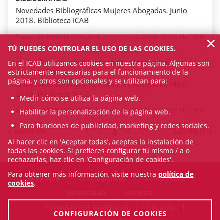
Novedades Bibliográficas Mujeres Abogadas. Junio
2018. Biblioteca ICAB
×
Tue Jun 26 16:50:40 CEST 2018
228.076171875 Kb
PDF
TÚ PUEDES CONTROLAR EL USO DE LAS COOKIES.
En el ICAB utilizamos cookies en nuestra página. Algunas son
COMISIÓN DE MUJERES ABOGADAS | NOVEDADES
estrictamente necesarias para el funcionamiento de la
BIBLIOGRÁFICAS
página, y otros son opcionales y se utilizan para:
Novedades Bibliográficas Mujeres Abogadas. Maig
2018. Biblioteca ICAB
Medir cómo se utiliza la página web.
Wed May 23 16:43:03 CEST 2018
259.3427734375 Kb
PDF
Habilitar la personalización de la página web.
Para funciones de publicidad, marketing y redes sociales.
1
2
3
4
5
ANTERIOR
SIGUIENTE
Al hacer clic en 'Aceptar todas', aceptas la instalación de
todas las cookies. Si prefieres configurar tú mismo / a o
rechazarlas, haz clic en 'Configuración de cookies'.
Para obtener más información, visite nuestra
política de
MAPA WEB
ACCESIBILIDAD
AVISO LEGAL
cookies
.
PRIVACIDAD
COOKIES
CONDICIONES GENERALES
CALIDAD
CONFIGURACIÓN DE COOKIES