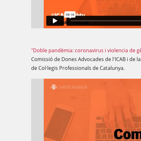
"Doble pandèmia: coronavirus i violencia de g
Comissió de Dones Advocades de l'ICAB i de la 
de Col·legis Professionals de Catalunya.