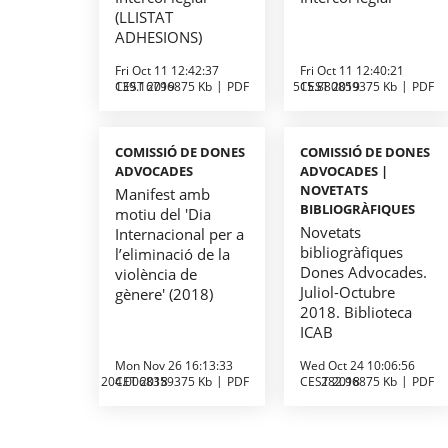
(LLISTAT
ADHESIONS)
Fri Oct 11 12:42:37
Fri Oct 11 12:40:21
CEST 2019
139.16796875 Kb
PDF
515.880859375 Kb
CEST 2019
PDF
COMISSIÓ DE DONES
COMISSIÓ DE DONES
ADVOCADES
ADVOCADES |
NOVETATS
Manifest amb
BIBLIOGRÀFIQUES
motiu del 'Dia
Novetats
Internacional per a
bibliogràfiques
l’eliminació de la
Dones Advocades.
violència de
Juliol-Octubre
gènere' (2018)
2018. Biblioteca
ICAB
Mon Nov 26 16:13:33
Wed Oct 24 10:06:56
204.0068359375 Kb
CET 2018
PDF
CEST 2018
282.96875 Kb
PDF