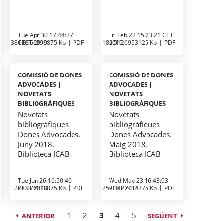
Tue Apr 30 17:44:27
Fri Feb 22 15:23:21 CET
381.0966796875 Kb
CEST 2019
PDF
186.5126953125 Kb
2019
PDF
COMISSIÓ DE DONES
COMISSIÓ DE DONES
ADVOCADES |
ADVOCADES |
NOVETATS
NOVETATS
BIBLIOGRÀFIQUES
BIBLIOGRÀFIQUES
Novetats
Novetats
bibliogràfiques
bibliogràfiques
Dones Advocades.
Dones Advocades.
Juny 2018.
Maig 2018.
Biblioteca ICAB
Biblioteca ICAB
Tue Jun 26 16:50:40
Wed May 23 16:43:03
228.076171875 Kb
CEST 2018
PDF
259.3427734375 Kb
CEST 2018
PDF
1
2
3
4
5
ANTERIOR
SEGÜENT