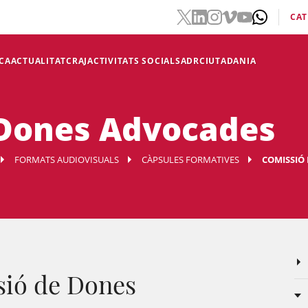
CAT
CA
ACTUALITAT
CRAJ
ACTIVITATS SOCIALS
ADR
CIUTADANIA
 Dones Advocades
FORMATS AUDIOVISUALS
CÀPSULES FORMATIVES
COMISSIÓ
sió de Dones