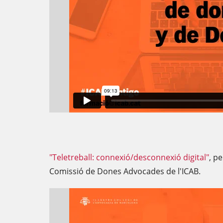
"Teletreball: connexió/desconnexió digital"
, p
Comissió de Dones Advocades de l'ICAB.