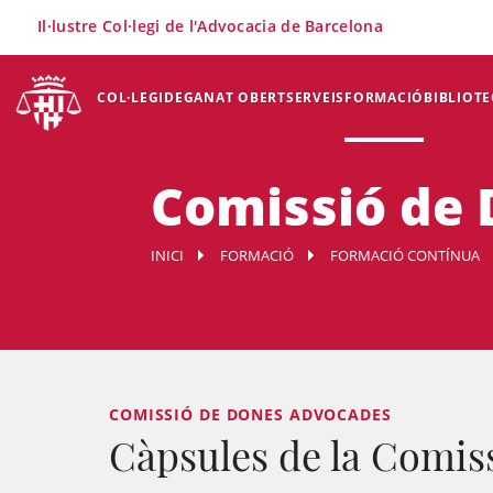
×
Il·lustre Col·legi de l'Advocacia de Barcelona
COL·LEGI
DEGANAT OBERT
SERVEIS
FORMACIÓ
BIBLIOTE
Comissió de
INICI
FORMACIÓ
FORMACIÓ CONTÍNUA
COMISSIÓ DE DONES ADVOCADES
Càpsules de la Comis