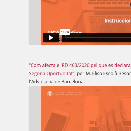
"Com afecta el RD 463/2020 pel que es declara 
Segona Oportunitat"
, per M. Elisa Escolà Besor
l'Advocacia de Barcelona.