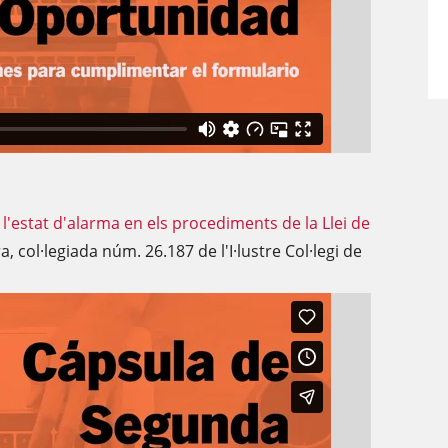
l'estat d'alarma en els procediments de la Llei de
a, col·legiada núm. 26.187 de l'I·lustre Col·legi de