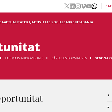
CAT
CA
ACTUALITAT
CRAJ
ACTIVITATS SOCIALS
ADR
CIUTADANIA
tunitat
FORMATS AUDIOVISUALS
CÀPSULES FORMATIVES
SEGONA 
portunitat