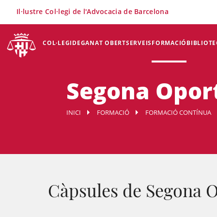
×
Il·lustre Col·legi de l'Advocacia de Barcelona
COL·LEGI
DEGANAT OBERT
SERVEIS
FORMACIÓ
BIBLIOTE
Segona Opor
INICI
FORMACIÓ
FORMACIÓ CONTÍNUA
Càpsules de Segona O