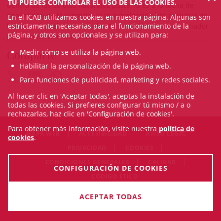
TÚ PUEDES CONTROLAR EL USO DE LAS COOKIES.
dentro de los 90 días naturales posteriores a la fecha de
finalización de la vigencia de la autorización, sin perjuicio de
En el ICAB utilizamos cookies en nuestra página. Algunas son
la incoación del correspondiente procedimiento sancionador
estrictamente necesarias para el funcionamiento de la
página, y otros son opcionales y se utilizan para:
por la infracción cometida.
Comparte
Medir cómo se utiliza la página web.
Habilitar la personalización de la página web.
Para funciones de publicidad, marketing y redes sociales.
Al hacer clic en 'Aceptar todas', aceptas la instalación de
todas las cookies. Si prefieres configurar tú mismo / a o
rechazarlas, haz clic en 'Configuración de cookies'.
Para obtener más información, visite nuestra
política de
MAPA WEB
ACCESIBILIDAD
AVISO LEGAL
cookies
.
PRIVACIDAD
COOKIES
CONDICIONES GENERALES
CALIDAD
CONFIGURACIÓN DE COOKIES
CÓDIGO ÉTICO
© Thu Aug 06 16:18:12 CEST 2026 Il·lustre Col·legi de
ACEPTAR TODAS
l'Advocacia de Barcelona. Todos los derechos reservados