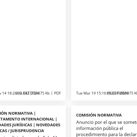
v 14 18:26:00 CET 2024
302.8427734375 Kb
PDF
Tue Mar 19 15:16:00 CET 2024
1520.49609375 K
IÓN NORMATIVA |
COMISIÓN NORMATIVA
TAMENTO INTERNACIONAL |
Anuncio por el que se somet
ADES JURÍDICAS | NOVEDADES
información pública el
ICAS / JURISPRUDENCIA
procedimiento para la decla