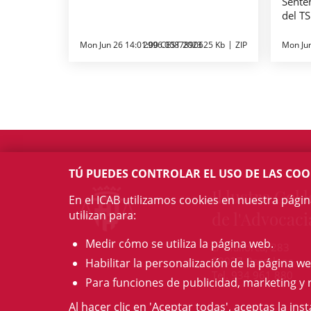
Senten
del TS
Mon Jun 26 14:01:00 CEST 2023
2996.0087890625 Kb
ZIP
Mon Ju
TÚ PUEDES CONTROLAR EL USO DE LAS COO
Il·lustre Col·l
En el ICAB utilizamos cookies en nuestra pági
utilizan para:
de l'Advocaci
Medir cómo se utiliza la página web.
c/ Mallorca, 283
08037 Barcelona
Habilitar la personalización de la página we
Tel. 934 961 880
Para funciones de publicidad, marketing y 
Al hacer clic en 'Aceptar todas', aceptas la ins