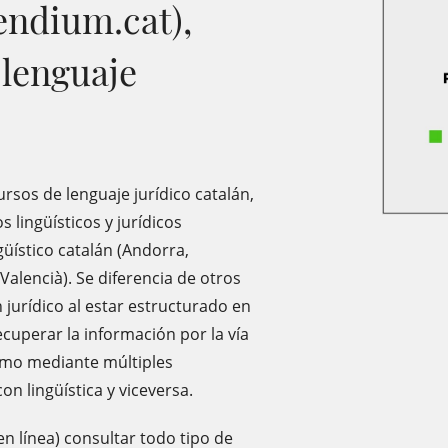
dium.cat),
 lenguaje
ursos de lenguaje jurídico catalán,
 lingüísticos y jurídicos
güístico catalán (Andorra,
 Valencià). Se diferencia de otros
 jurídico al estar estructurado en
uperar la información por la vía
como mediante múltiples
n lingüística y viceversa.
n línea) consultar todo tipo de