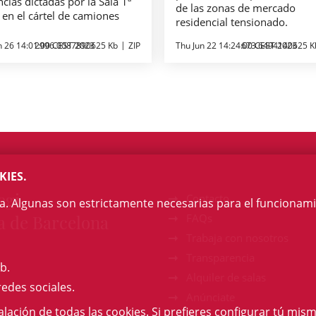
cias dictadas por la Sala 1ª
de las zonas de mercado
 en el cártel de camiones
residencial tensionado.
n 26 14:01:00 CEST 2023
2996.0087890625 Kb
ZIP
Thu Jun 22 14:24:00 CEST 2023
673.6494140625 K
KIES.
egi
Contacto
na. Algunas son estrictamente necesarias para el funcionami
a de Barcelona
FAQs
Trabaja con nosotros
Transparencia
b.
Alquiler de salas
redes sociales.
Anúnciate
talación de todas las cookies. Si prefieres configurar tú mism