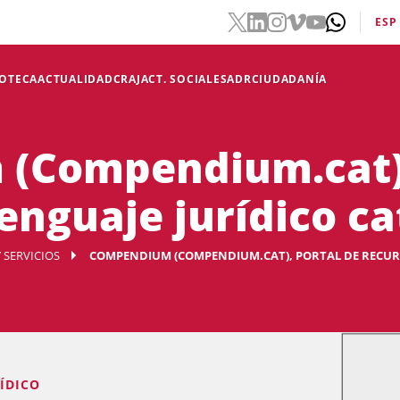
ESP
IOTECA
ACTUALIDAD
CRAJ
ACT. SOCIALES
ADR
CIUDADANÍA
(Compendium.cat),
enguaje jurídico c
 SERVICIOS
COMPENDIUM (COMPENDIUM.CAT), PORTAL DE RECURS
ÍDICO