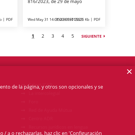
816/2023, de 29 de mayo
b
PDF
Wed May 31 14:01:00 CEST 2023
352.8916015625 Kb
PDF
1
2
3
4
5
SIGUIENTE
×
Talent ICAB
ento de la página, y otros son opcionales y se
La intercolegial
Foro
Red de Ayuda Mútua
Centro ADR
Recursos jurídicos en lengua
o / a o rechazarlas, haz clic en 'Configuración