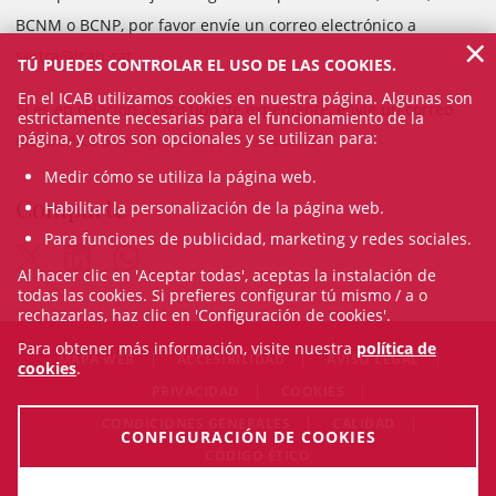
BCNM o BCNP, por favor envíe un correo electrónico a
×
sertra@icab.cat
TÚ PUEDES CONTROLAR EL USO DE LAS COOKIES.
En el ICAB utilizamos cookies en nuestra página. Algunas son
Si es en relación a otro tipo de expediente, envíe un correo
estrictamente necesarias para el funcionamiento de la
página, y otros son opcionales y se utilizan para:
electrónico a
delegacions.sertra@icab.cat
Medir cómo se utiliza la página web.
Comparte
Habilitar la personalización de la página web.
Para funciones de publicidad, marketing y redes sociales.
Al hacer clic en 'Aceptar todas', aceptas la instalación de
todas las cookies. Si prefieres configurar tú mismo / a o
rechazarlas, haz clic en 'Configuración de cookies'.
Para obtener más información, visite nuestra
política de
MAPA WEB
ACCESIBILIDAD
AVISO LEGAL
cookies
.
PRIVACIDAD
COOKIES
CONDICIONES GENERALES
CALIDAD
CONFIGURACIÓN DE COOKIES
CÓDIGO ÉTICO