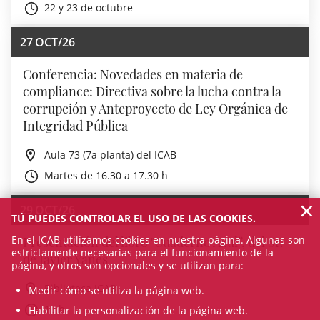
22 y 23 de octubre
27
OCT/26
Conferencia: Novedades en materia de
compliance: Directiva sobre la lucha contra la
corrupción y Anteproyecto de Ley Orgánica de
Integridad Pública
Aula 73 (7a planta) del ICAB
Martes de 16.30 a 17.30 h
×
29
OCT/26
TÚ PUEDES CONTROLAR EL USO DE LAS COOKIES.
En el ICAB utilizamos cookies en nuestra página. Algunas son
Presentación del libro "Cuaderno Azul”, del Sr.
estrictamente necesarias para el funcionamiento de la
de Javier Yanes
página, y otros son opcionales y se utilizan para:
Biblioteca ICAB
Medir cómo se utiliza la página web.
18 h
Habilitar la personalización de la página web.