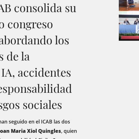
CAB consolida su
mo congreso
 abordando los
s de la
 IA, accidentes
esponsabilidad
sgos sociales
an seguido en el ICAB las dos
Joan Maria Xiol Quingles
, quien