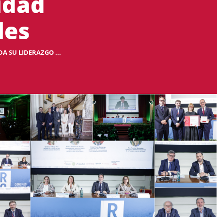
idad
les
A SU LIDERAZGO ...