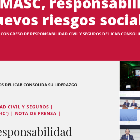
, MASC, responsabil
uevos riesgos socia
º CONGRESO DE RESPONSABILIDAD CIVIL Y SEGUROS DEL ICAB CONSOLID
OS DEL ICAB CONSOLIDA SU LIDERAZGO
D CIVIL Y SEGUROS |
C') | NOTA DE PRENSA |
esponsabilidad