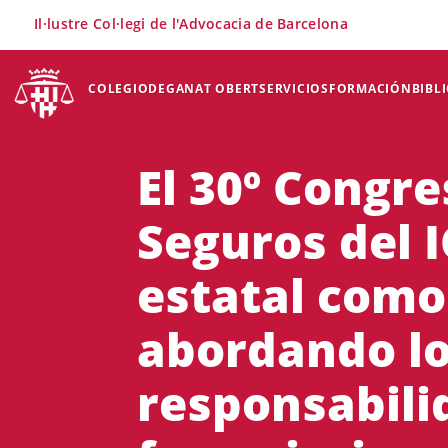
×
Il·lustre Col·legi de l'Advocacia de Barcelona
COLEGIO
DEGANAT OBERT
SERVICIOS
FORMACIÓN
BIBL
El 30º Congre
Seguros del 
estatal como
abordando lo
responsabilid