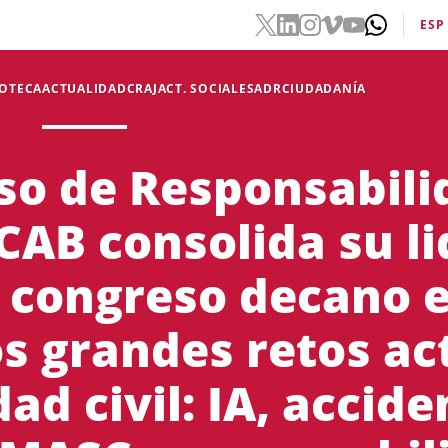
ESP
IOTECA
ACTUALIDAD
CRAJ
ACT. SOCIALES
ADR
CIUDADANÍA
so de Responsabilid
ICAB consolida su l
 congreso decano e
s grandes retos act
ad civil: IA, accide