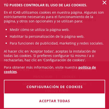
×
funcionamiento de la Justicia
TÚ PUEDES CONTROLAR EL USO DE LAS COOKIES.
El "Consell" reclama que cualquier decisión sobre las
En el ICAB utilizamos cookies en nuestra página. Algunas son
plantillas tenga en cuenta su impacto sobre el servicio
estrictamente necesarias para el funcionamiento de la
público y traslada esta preocupación al Gobierno de la
página, y otros son opcionales y se utilizan para:
Generalitat.
Medir cómo se utiliza la página web.
Wed Aug 05 12:30:00 CEST 2026
Habilitar la personalización de la página web.
Para funciones de publicidad, marketing y redes sociales.
VER TODAS LAS NOTICIAS
Al hacer clic en 'Aceptar todas', aceptas la instalación de
todas las cookies. Si prefieres configurar tú mismo / a o
rechazarlas, haz clic en 'Configuración de cookies'.
Para obtener más información, visite nuestra
política de
MAPA WEB
ACCESIBILIDAD
AVISO LEGAL
cookies
.
PRIVACIDAD
COOKIES
CONDICIONES GENERALES
CALIDAD
CONFIGURACIÓN DE COOKIES
CÓDIGO ÉTICO
© Sun Aug 09 03:40:05 CEST 2026 Il·lustre Col·legi de
ACEPTAR TODAS
l'Advocacia de Barcelona. Todos los derechos reservados