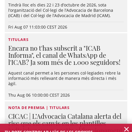
Tindrà lloc els dies 22 i 23 d’octubre de 2026, sota
l’organització del Col·legi de l’Advocacia de Barcelona
(ICAB) i del Col·legi de l’Advocacia de Madrid (ICAM).
Fri Aug 07 11:03:00 CEST 2026
TITULARS
Encara no t'has subscrit a "ICAB
Informa", el canal de WhatsApp de
l'ICAB? Ja som més de 1.000 seguidors!
Aquest canal permet a les persones col·legiades rebre la
informació més rellevant de manera més directa i més
àgil.
Thu Aug 06 10:00:00 CEST 2026
NOTA DE PREMSA | TITULARS
CICAC | L’Advocacia Catalana alerta del
risc que els canvis en les plantilles
×
judicials comprometin el funcionament