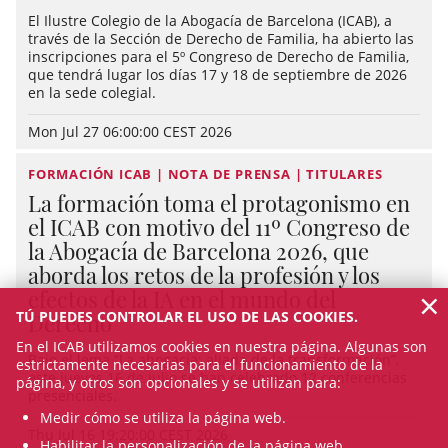
El Ilustre Colegio de la Abogacía de Barcelona (ICAB), a
través de la Sección de Derecho de Familia, ha abierto las
inscripciones para el 5º Congreso de Derecho de Familia,
que tendrá lugar los días 17 y 18 de septiembre de 2026
en la sede colegial.
Mon Jul 27 06:00:00 CEST 2026
FORMACIÓN ICAB | NOTA DE PRENSA | TITULARES
La formación toma el protagonismo en
el ICAB con motivo del 11º Congreso de
la Abogacía de Barcelona 2026, que
aborda los retos de la profesión y los
×
efectos de la IA en el mundo del
TÚ PUEDES CONTROLAR EL USO DE LAS COOKIES.
Derecho
En el ICAB utilizamos cookies en nuestra página. Algunas son
Bajo el lema “La abogacía: aliada de la transformación”,
estrictamente necesarias para el funcionamiento de la
este jueves 16 de julio se han celebrado 12 conferencias
página, y otros son opcionales y se utilizan para:
presenciales.
Medir cómo se utiliza la página web.
Thu Jul 16 19:20:00 CEST 2026
Habilitar la personalización de la página web.