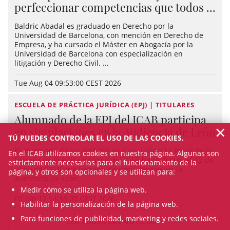
perfeccionar competencias que todos ...
Baldric Abadal es graduado en Derecho por la
Universidad de Barcelona, con mención en Derecho de
Empresa, y ha cursado el Máster en Abogacía por la
Universidad de Barcelona con especialización en
litigación y Derecho Civil. ...
Tue Aug 04 09:53:00 CEST 2026
ESCUELA DE PRÁCTICA JURÍDICA (EPJ) | TITULARES
Alumnado de la EPJ del ICAB participa
×
en simulaciones en la Audiencia de León
TÚ PUEDES CONTROLAR EL USO DE LAS COOKIES.
El alumnado de los ámbitos de Civil, Laboral y Penal de la
En el ICAB utilizamos cookies en nuestra página. Algunas son
Escuela de Práctica Jurídica del ICAB ha realizado el 12 de
estrictamente necesarias para el funcionamiento de la
junio de 2026 una jornada de simulaciones en la
página, y otros son opcionales y se utilizan para:
Audiencia de León.
Medir cómo se utiliza la página web.
Fri Jun 12 14:18:00 CEST 2026
Habilitar la personalización de la página web.
Para funciones de publicidad, marketing y redes sociales.
VER TODAS LAS NOTICIAS