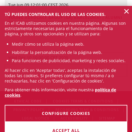
Tue Jun 09 12:01:00 CEST 2026
×
TÚ PUEDES CONTROLAR EL USO DE LAS COOKIES.
YOUNG ADVOCACY GROUP (GAJ BARCELONA) | ALUMNI
EPJ
En el ICAB utilizamos cookies en nuestra página. Algunas son
estrictamente necesarias para el funcionamiento de la
página, y otros son opcionales y se utilizan para:
Medir cómo se utiliza la página web.
Habilitar la personalización de la página web.
Wed Dec 10 10:00:00 CET 2025
Para funciones de publicidad, marketing y redes sociales.
Al hacer clic en 'Aceptar todas', aceptas la instalación de
SEE ALL NEWS
todas las cookies. Si prefieres configurar tú mismo / a o
rechazarlas, haz clic en 'Configuración de cookies'.
Para obtener más información, visite nuestra
política de
cookies
.
ETHICAL CODE
COOKIES TERMS & CONDITIONS
PRIVACY POLICY
RECORDING TEMS & CONDITIONS
CONFIGURE COOKIES
LEGAL NOTICE
ACCESSIBILITY
SITEMAP
© Thu Aug 06 23:52:41 CEST 2026 Il·lustre Col·legi de
ACCEPT ALL