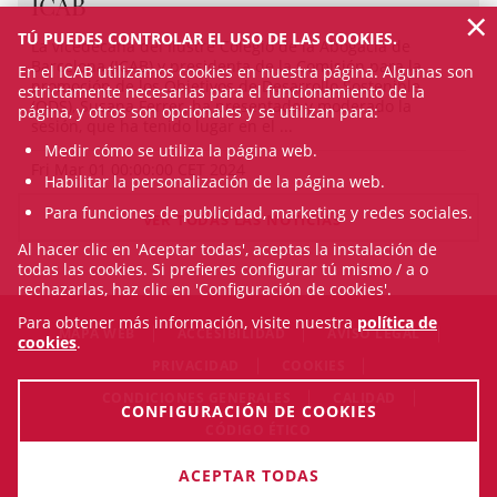
ICAB
×
TÚ PUEDES CONTROLAR EL USO DE LAS COOKIES.
La vicedecana del Ilustre Colegio de la Abogacía de
Barcelona (ICAB) y presidenta de la Comisión para la
En el ICAB utilizamos cookies en nuestra página. Algunas son
promoción de los Objetivos de Desarrollo Sostenible
estrictamente necesarias para el funcionamiento de la
(ODS), Susana Ferrer, ha presentado y moderado la
página, y otros son opcionales y se utilizan para:
sesión, que ha tenido lugar en el ...
Medir cómo se utiliza la página web.
Fri Mar 01 00:00:00 CET 2024
Habilitar la personalización de la página web.
Para funciones de publicidad, marketing y redes sociales.
VER TODAS LAS NOTICIAS
Al hacer clic en 'Aceptar todas', aceptas la instalación de
todas las cookies. Si prefieres configurar tú mismo / a o
rechazarlas, haz clic en 'Configuración de cookies'.
Para obtener más información, visite nuestra
política de
MAPA WEB
ACCESIBILIDAD
AVISO LEGAL
cookies
.
PRIVACIDAD
COOKIES
CONDICIONES GENERALES
CALIDAD
CONFIGURACIÓN DE COOKIES
CÓDIGO ÉTICO
© Thu Aug 06 06:33:47 CEST 2026 Il·lustre Col·legi de
ACEPTAR TODAS
l'Advocacia de Barcelona. Todos los derechos reservados