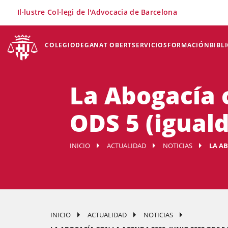
×
Il·lustre Col·legi de l'Advocacia de Barcelona
COLEGIO
DEGANAT OBERT
SERVICIOS
FORMACIÓN
BIBL
La Abogacía 
ODS 5 (igual
INICIO
ACTUALIDAD
NOTICIAS
LA AB
INICIO
ACTUALIDAD
NOTICIAS