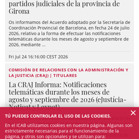
partidos judiciales de la provincia de
Girona
Os informamos del Acuerdo adoptado por la Secretaría de
Coordinación Provincial de Barcelona, en fecha 24 de julio
2026, relativo a la forma de efectuar las notificaciones
telemáticas durante los meses de agosto y septiembre de
2026, mediante ...
Fri Jul 24 16:16:00 CEST 2026
COMISIÓN DE RELACIONES CON LA ADMINISTRACIÓN Y
LA JUSTICIA (CRAJ) | TITULARES
La CRAJ Informa: Notificaciones
telemáticas durante los meses de
agosto y septiembre de 2026 (eJustícia-
Noticat y Lexnet)
×
TÚ PUEDES CONTROLAR EL USO DE LAS COOKIES.
Os informamos del Acuerdo adoptado por la Secretaría de
Coordinación Provincial de Barcelona, en fecha 24 de julio
En el ICAB utilizamos cookies en nuestra página. Algunas son
2026, relativo a la forma de efectuar las notificaciones
estrictamente necesarias para el funcionamiento de la
telemáticas durante los meses de agosto y septiembre de
página, y otros son opcionales y se utilizan para: