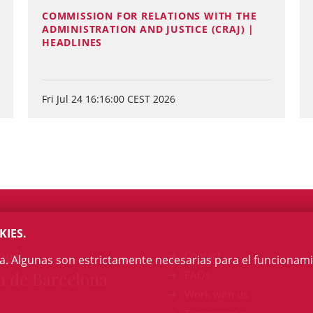
COMMISSION FOR RELATIONS WITH THE
ADMINISTRATION AND JUSTICE (CRAJ) |
HEADLINES
Fri Jul 24 16:16:00 CEST 2026
KIES.
egi
Contact
na. Algunas son estrictamente necesarias para el funcionami
a de Barcelona
FAQs
Work with us