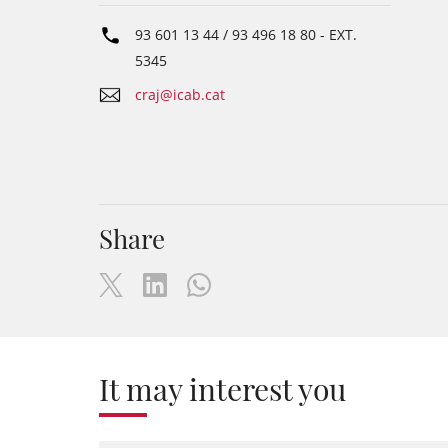
93 601 13 44 / 93 496 18 80
- EXT.
5345
craj@icab.cat
Share
It may interest you