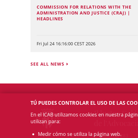
COMMISSION FOR RELATIONS WITH THE
ADMINISTRATION AND JUSTICE (CRAJ) |
HEADLINES
Fri Jul 24 16:16:00 CEST 2026
SEE ALL NEWS
TÚ PUEDES CONTROLAR EL USO DE LAS COO
Il·lustre Col·l
En el ICAB utilizamos cookies en nuestra pági
utilizan para:
de l'Advocaci
Medir cómo se utiliza la página web.
c/ Mallorca, 283