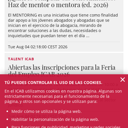
Haz de mentor o mentora (ed. 2026)
El MENTORING es una iniciativa que tiene como finalidad
dar apoyo a los jóvenes abogados y abogadas que se
inician en el ejercicio de la abogacía, mirando de
encontrar soluciones a las dudas, necesidades o
inquietudes que puedan tener en el día ...
Tue Aug 04 02:18:00 CEST 2026
TALENT ICAB
Abiertas las inscripciones para la Feria
del Empleo ICAB 2026
×
TÚ PUEDES CONTROLAR EL USO DE LAS COOKIES.
La Feria se celebrará el 14 de octubre de 2026, de 10:00 a
15:00 horas, en el Centro de Formación del ICAB, y contará
En el ICAB utilizamos cookies en nuestra página. Algunas son
con la participación de despachos profesionales,
estrictamente necesarias para el funcionamiento de la
empresas, instituciones y entidades vinculadas al sector
página, y otros son opcionales y se utilizan para:
jurídico.
Medir cómo se utiliza la página web.
Tue Aug 04 02:18:00 CEST 2026
Habilitar la personalización de la página web.
Para funciones de publicidad, marketing y redes sociales.