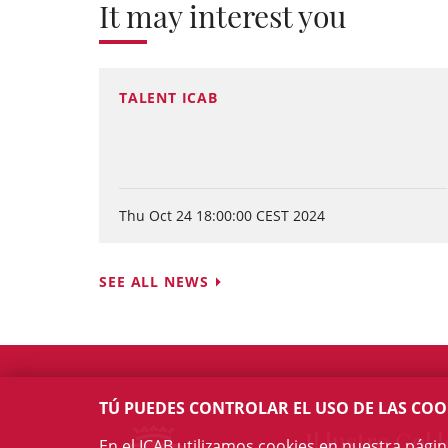
It may interest you
TALENT ICAB
Thu Oct 24 18:00:00 CEST 2024
SEE ALL NEWS
TÚ PUEDES CONTROLAR EL USO DE LAS COO
Il·lustre Col·l
En el ICAB utilizamos cookies en nuestra pági