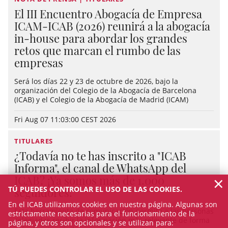
El III Encuentro Abogacía de Empresa
ICAM-ICAB (2026) reunirá a la abogacía
in-house para abordar los grandes
retos que marcan el rumbo de las
empresas
Será los días 22 y 23 de octubre de 2026, bajo la
organización del Colegio de la Abogacía de Barcelona
(ICAB) y el Colegio de la Abogacía de Madrid (ICAM)
Fri Aug 07 11:03:00 CEST 2026
TITULARES
¿Todavía no te has inscrito a "ICAB
Informa", el canal de WhatsApp del
×
ICAB? ¡Ya somos más de 1.000
TÚ PUEDES CONTROLAR EL USO DE LAS COOKIES.
seguidores!
En el ICAB utilizamos cookies en nuestra página. Algunas son
Esta herramienta de comunicación permite a las personas
estrictamente necesarias para el funcionamiento de la
colegiadas recibir la información más relevante de forma
página, y otros son opcionales y se utilizan para: