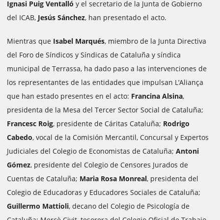
Ignasi Puig Ventalló
y el secretario de la Junta de Gobierno
del ICAB,
Jesús Sánchez
, han presentado el acto.
Mientras que
Isabel Marqués
, miembro de la Junta Directiva
del Foro de Síndicos y Síndicas de Cataluña y síndica
municipal de Terrassa, ha dado paso a las intervenciones de
los representantes de las entidades que impulsan L’Aliança
que han estado presentes en el acto:
Francina Alsina
,
presidenta de la Mesa del Tercer Sector Social de Cataluña;
Francesc Roig
, presidente de Cáritas Cataluña;
Rodrigo
Cabedo
, vocal de la Comisión Mercantil, Concursal y Expertos
Judiciales del Colegio de Economistas de Cataluña;
Antoni
Gómez
, presidente del Colegio de Censores Jurados de
Cuentas de Cataluña;
Maria Rosa Monreal
, presidenta del
Colegio de Educadoras y Educadores Sociales de Cataluña;
Guillermo Mattioli
, decano del Colegio de Psicología de
Cataluña; Mercè Civit, tesorera del Colegio Oficial de Trabajo