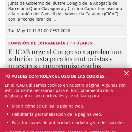
Junta de Gobierno del Ilustre Colegio de la Abogacía de
Barcelona Quim Clavaguera y Cristina Capuz han asistido
a la reunión del Consell de l'Advocacia Catalana (CICAC)
con la "consellera" de ...
Tue May 12 11:31:00 CEST 2026
COMISIÓN DE EXTRANJERÍA | TITULARES
El ICAB urge al Congreso a aprobar una
solución justa para los mutualistas y
muestra su compromiso con los
×
compañeros y compañeras afectados
TÚ PUEDES CONTROLAR EL USO DE LAS COOKIES.
A través del Consell de l’Advocacia Catalana, el Colegio de
En el ICAB utilizamos cookies en nuestra página. Algunas son
la Abogacía de Barcelona apela a los grupos
estrictamente necesarias para el funcionamiento de la
parlamentarios a alcanzar un acuerdo que garantice una
página, y otros son opcionales y se utilizan para:
jubilación digna mediante una pasarela al RETA.
Medir cómo se utiliza la página web.
Mon Apr 27 12:09:00 CEST 2026
Habilitar la personalización de la página web.
Para funciones de publicidad, marketing y redes sociales.
VER TODAS LAS NOTICIAS