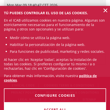
Mon Mar 09 18:40:47 CET 2026
×
TÚ PUEDES CONTROLAR EL USO DE LAS COOKIES.
FOREINGS COMMISSION
En el ICAB utilizamos cookies en nuestra página. Algunas son
estrictamente necesarias para el funcionamiento de la
página, y otros son opcionales y se utilizan para:
Medir cómo se utiliza la página web.
Habilitar la personalización de la página web.
Wed Feb 11 14:09:00 CET 2026
Para funciones de publicidad, marketing y redes sociales.
Al hacer clic en 'Aceptar todas', aceptas la instalación de
SEE ALL NEWS
todas las cookies. Si prefieres configurar tú mismo / a o
rechazarlas, haz clic en 'Configuración de cookies'.
Para obtener más información, visite nuestra
política de
cookies
.
ETHICAL CODE
COOKIES TERMS & CONDITIONS
PRIVACY POLICY
RECORDING TEMS & CONDITIONS
CONFIGURE COOKIES
LEGAL NOTICE
ACCESSIBILITY
SITEMAP
© Sat Aug 08 12:16:45 CEST 2026 Il·lustre Col·legi de l'Advocacia
ACCEPT ALL