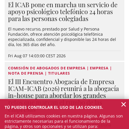
El ICAB pone en marcha un servicio de
apoyo psicológico telefónico 24 horas
para las personas colegiadas
El nuevo recurso, prestado por Salud y Persona
Fundación, ofrece atención psicológica telefónica
especializada, confidencial y disponible las 24 horas del
día, los 365 días del año.
Fri Aug 07 14:03:00 CEST 2026
COMISIÓN DE ABOGADOS DE EMPRESA | EMPRESA |
NOTA DE PRENSA | TITULARES
El III Encuentro Abogacía de Empresa
ICAM-ICAB (2026) reunirá a la abogacía
in-house para abordar los grandes
×
retos que marcan el rumbo de las
TÚ PUEDES CONTROLAR EL USO DE LAS COOKIES.
empresas
En el ICAB utilizamos cookies en nuestra página. Algunas son
Será los días 22 y 23 de octubre de 2026, bajo la
estrictamente necesarias para el funcionamiento de la
organización del Colegio de la Abogacía de Barcelona
página, y otros son opcionales y se utilizan para: