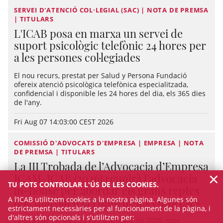
SERVEI D'ATENCIÓ COL·LEGIAL (SAC) | NOTA DE PREMSA
| TITULARS
L'ICAB posa en marxa un servei de
suport psicològic telefònic 24 hores per
a les persones col·legiades
El nou recurs, prestat per Salud y Persona Fundació
ofereix atenció psicològica telefònica especialitzada,
confidencial i disponible les 24 hores del dia, els 365 dies
de l'any.
Fri Aug 07 14:03:00 CEST 2026
COMISSIÓ D'ADVOCATS D'EMPRESA | EMPRESA | NOTA
DE PREMSA | TITULARS
La III Trobada de l’Advocacia d’Empresa
×
ICAM-ICAB (2026) reunirà l’advocacia
TU POTS CONTROLAR L'ÚS DE LES COOKIES.
in-house per abordar els grans reptes
A l’ICAB utilitzem cookies a la nostra pàgina. Algunes són
que marquen el rumb de les empreses
estrictament necessàries per al funcionament de la pàgina, i
d'altres són opcionals i s'utilitzen per:
Tindrà lloc els dies 22 i 23 d’octubre de 2026, sota