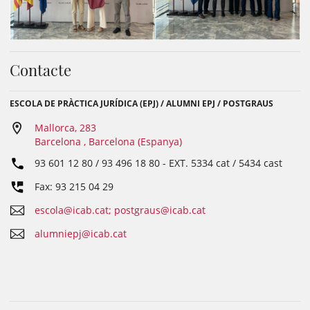
Contacte
ESCOLA DE PRÀCTICA JURÍDICA (EPJ) / ALUMNI EPJ / POSTGRAUS
Mallorca, 283
Barcelona , Barcelona (Espanya)
93 601 12 80 / 93 496 18 80
- EXT.
5334 cat / 5434 cast
Fax: 93 215 04 29
escola@icab.cat; postgraus@icab.cat
alumniepj@icab.cat