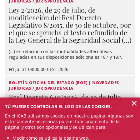
JURÍDICAS / JURISPRUDENCIA
Ley 2/2026, de 29 de julio, de
modificación del Real Decreto
Legislativo 8/2015, de 30 de octubre, por
el que se aprueba el texto refundido de
la Ley General de la Seguridad Social (...)
(...) en relación con las mutualidades alternativas
reguladas en sus disposiciones adicionales 18.ª y 19.ª.
Fri Jul 31 09:00:00 CEST 2026
BOLETÍN OFICIAL DEL ESTADO (BOE) | NOVEDADES
JURÍDICAS / JURISPRUDENCIA
Real Decreto 640/2026, de 29 de julio,
×
por el que se regulan los planes de
TÚ PUEDES CONTROLAR EL USO DE LAS COOKIES.
inversión de las redes de transporte y
En el ICAB utilizamos cookies en nuestra página. Algunas son
distribución de energía eléctrica
estrictamente necesarias para el funcionamiento de la
página, y otros son opcionales y se utilizan para:
Publicado en el BOE el viernes 31 de julio de 2026.
Medir cómo se utiliza la página web.