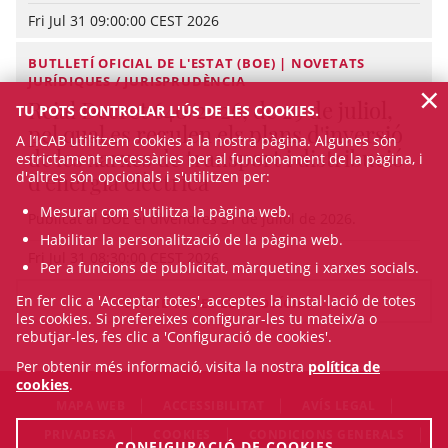
Fri Jul 31 09:00:00 CEST 2026
BUTLLETÍ OFICIAL DE L'ESTAT (BOE) | NOVETATS
JURÍDIQUES / JURISPRUDÈNCIA
×
Reial Decret 640/2026, de 29 de juliol,
TU POTS CONTROLAR L'ÚS DE LES COOKIES.
pel qual es regulen els plans d'inversió
A l’ICAB utilitzem cookies a la nostra pàgina. Algunes són
de les xarxes de transport i distribució
estrictament necessàries per al funcionament de la pàgina, i
d'altres són opcionals i s'utilitzen per:
d'energia elèctrica
Mesurar com s'utilitza la pàgina web.
Publicat al BOE el divendres 31 de juliol de 2026.
Habilitar la personalització de la pàgina web.
Fri Jul 31 08:30:00 CEST 2026
Per a funcions de publicitat, màrqueting i xarxes socials.
En fer clic a 'Acceptar totes', acceptes la instal·lació de totes
VEURE TOTES LES NOTÍCIES
les cookies. Si prefereixes configurar-les tu mateix/a o
rebutjar-les, fes clic a 'Configuració de cookies'.
Per obtenir més informació, visita la nostra
política de
cookies
.
MAPA WEB
ACCESSIBILITAT
AVÍS LEGAL
PRIVADESA
COOKIES
CONDICIONS GENERALS
CONFIGURACIÓ DE COOKIES