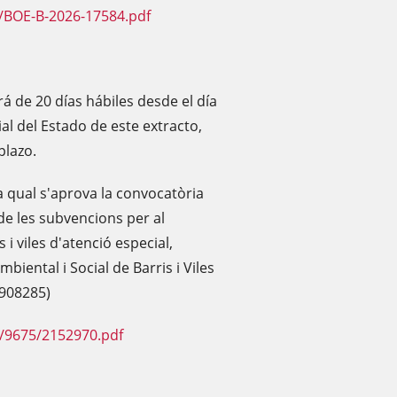
/BOE-B-2026-17584.pdf
rá de 20 días hábiles desde el día
cial del Estado de este extracto,
plazo.
a qual s'aprova la convocatòria
de les subvencions per al
 i viles d'atenció especial,
iental i Social de Barris i Viles
 908285)
F/9675/2152970.pdf