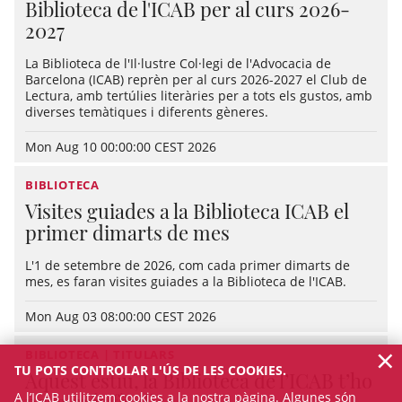
Biblioteca de l'ICAB per al curs 2026-
2027
La Biblioteca de l'Il·lustre Col·legi de l'Advocacia de
Barcelona (ICAB) reprèn per al curs 2026-2027 el Club de
Lectura, amb tertúlies literàries per a tots els gustos, amb
diverses temàtiques i diferents gèneres.
Mon Aug 10 00:00:00 CEST 2026
BIBLIOTECA
Visites guiades a la Biblioteca ICAB el
primer dimarts de mes
L'1 de setembre de 2026, com cada primer dimarts de
mes, es faran visites guiades a la Biblioteca de l'ICAB.
Mon Aug 03 08:00:00 CEST 2026
×
BIBLIOTECA | TITULARS
TU POTS CONTROLAR L'ÚS DE LES COOKIES.
Aquest estiu, la Biblioteca de l’ICAB t’ho
A l’ICAB utilitzem cookies a la nostra pàgina. Algunes són