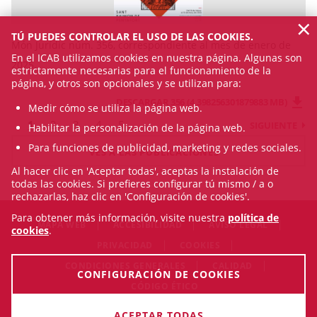
×
TÚ PUEDES CONTROLAR EL USO DE LAS COOKIES.
Món Jurídic núm. 356, correspondiente al mes de enero de
En el ICAB utilizamos cookies en nuestra página. Algunas son
2025.
estrictamente necesarias para el funcionamiento de la
página, y otros son opcionales y se utilizan para:
DESCARGAR 356 (4.398256301879883 MB)
Medir cómo se utiliza la página web.
1
2
3
4
5
SIGUIENTE
Habilitar la personalización de la página web.
Para funciones de publicidad, marketing y redes sociales.
VES A LAS PUBLICACIONES
Al hacer clic en 'Aceptar todas', aceptas la instalación de
todas las cookies. Si prefieres configurar tú mismo / a o
rechazarlas, haz clic en 'Configuración de cookies'.
Para obtener más información, visite nuestra
política de
MAPA WEB
ACCESIBILIDAD
AVISO LEGAL
cookies
.
PRIVACIDAD
COOKIES
CONDICIONES GENERALES
CALIDAD
CONFIGURACIÓN DE COOKIES
CÓDIGO ÉTICO
© Sun Aug 09 01:13:53 CEST 2026 Il·lustre Col·legi de
ACEPTAR TODAS