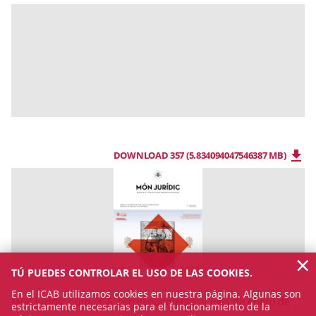
DOWNLOAD 357 (5.834094047546387 MB)
×
TÚ PUEDES CONTROLAR EL USO DE LAS COOKIES.
En el ICAB utilizamos cookies en nuestra página. Algunas son
Món Jurídic núm. 356, correspondiente al mes de enero de
estrictamente necesarias para el funcionamiento de la