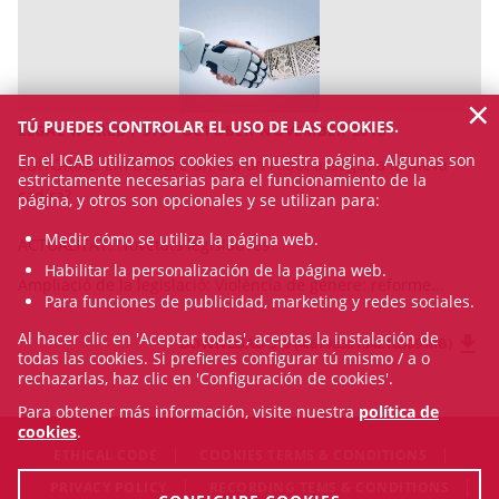
×
TÚ PUEDES CONTROLAR EL USO DE LAS COOKIES.
LEGAL WORLD / 319 - OCTOBER-NOVEMBER 2018
En el ICAB utilizamos cookies en nuestra página. Algunas son
EDITORIAL:
Em trobaré un dia un robot assegut a la meva
estrictamente necesarias para el funcionamiento de la
cadira?
página, y otros son opcionales y se utilizan para:
Medir cómo se utiliza la página web.
ACTUALITAT:
Novetats legislatives
Habilitar la personalización de la página web.
Ampliació de la legislació: Violència de gènere: reforme...
Para funciones de publicidad, marketing y redes sociales.
Al hacer clic en 'Aceptar todas', aceptas la instalación de
DOWNLOAD 319 (4.679839134216309 MB)
todas las cookies. Si prefieres configurar tú mismo / a o
rechazarlas, haz clic en 'Configuración de cookies'.
Para obtener más información, visite nuestra
política de
cookies
.
ETHICAL CODE
COOKIES TERMS & CONDITIONS
PRIVACY POLICY
RECORDING TEMS & CONDITIONS