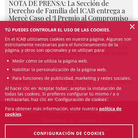
NOTA DE PRENSA: La Sección de
Derecho de Familia del ICAB entrega a
Mercè Caso el ‘I Premio al Compromiso
×
con el Derecho de Familia’
TÚ PUEDES CONTROLAR EL USO DE LAS COOKIES.
La Sección de Derecho de Familia del Colegio de la
En el ICAB utilizamos cookies en nuestra página. Algunas son
Abogacía de Barcelona ha creado el ‘Premio al
estrictamente necesarias para el funcionamiento de la
Compromiso con el Derecho de Familia’ con el objetivo de
página, y otros son opcionales y se utilizan para:
visibilizar la labor en defensa de este ámbito del Derecho
y de reconocer a personas que ...
Medir cómo se utiliza la página web.
Habilitar la personalización de la página web.
Fri Sep 19 14:37:00 CEST 2025
Para funciones de publicidad, marketing y redes sociales.
9
10
11
12
13
ANTERIOR
SIGUIENTE
Al hacer clic en 'Aceptar todas', aceptas la instalación de
todas las cookies. Si prefieres configurar tú mismo / a o
rechazarlas, haz clic en 'Configuración de cookies'.
Para obtener más información, visite nuestra
política de
MAPA WEB
ACCESIBILIDAD
AVISO LEGAL
cookies
.
PRIVACIDAD
COOKIES
CONDICIONES GENERALES
CALIDAD
CONFIGURACIÓN DE COOKIES