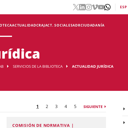
ESP
IOTECA
ACTUALIDAD
CRAJ
ACT. SOCIALES
ADR
CIUDADANÍA
rídica
AB
SERVICIOS DE LA BIBLIOTECA
ACTUALIDAD JURÍDICA
1
2
3
4
5
SIGUIENTE
COMISIÓN DE NORMATIVA |