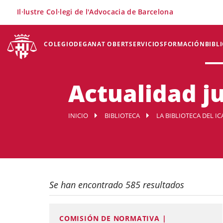
×
Il·lustre Col·legi de l'Advocacia de Barcelona
COLEGIO
DEGANAT OBERT
SERVICIOS
FORMACIÓN
BIBL
Actualidad ju
INICIO
BIBLIOTECA
LA BIBLIOTECA DEL IC
Se han encontrado 585 resultados
COMISIÓN DE NORMATIVA |