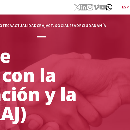
ESP
IOTECA
ACTUALIDAD
CRAJ
ACT. SOCIALES
ADR
CIUDADANÍA
de
 con la
ción y la
RAJ)