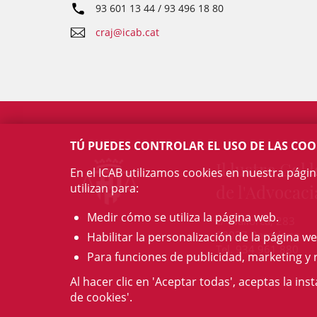
93 601 13 44 / 93 496 18 80
craj@icab.cat
TÚ PUEDES CONTROLAR EL USO DE LAS COO
Il·lustre Col·l
En el ICAB utilizamos cookies en nuestra pági
utilizan para:
de l'Advocaci
Medir cómo se utiliza la página web.
c/ Mallorca, 283
08037 Barcelona
Habilitar la personalización de la página we
Tel. 934 961 880
Para funciones de publicidad, marketing y 
Al hacer clic en 'Aceptar todas', aceptas la ins
de cookies'.