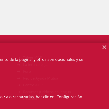
×
Talent ICAB
ento de la página, y otros son opcionales y se
La intercolegial
Foro
Red de Ayuda Mútua
Centro ADR
Recursos jurídicos en lengua
o / a o rechazarlas, haz clic en 'Configuración
catalana