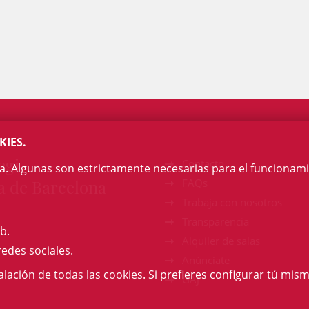
KIES.
egi
Contacto
na. Algunas son estrictamente necesarias para el funcionami
a de Barcelona
FAQs
Trabaja con nosotros
Transparencia
b.
Alquiler de salas
redes sociales.
Anúnciate
talación de todas las cookies. Si prefieres configurar tú mism
GAJ