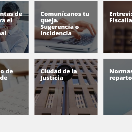
ntas de
Comunícanos tu
Entrevi
a el
queja.
Fiscalía
Sugerencia o
al
incidencia
io de
Ciudad de la
Normas
 de
Justicia
reparto