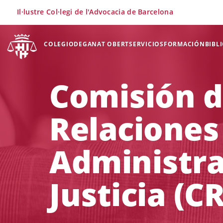
×
Il·lustre Col·legi de l'Advocacia de Barcelona
COLEGIO
DEGANAT OBERT
SERVICIOS
FORMACIÓN
BIBL
Comisión 
Relaciones
Administra
Justicia (C