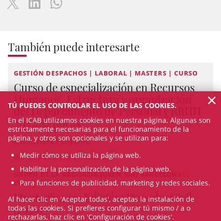
También puede interesarte
GESTIÓN DESPACHOS | LABORAL | MASTERS | CURSO
Curso de especialización en Recursos
×
Humanos. Estructura y organización
TÚ PUEDES CONTROLAR EL USO DE LAS COOKIES.
del Departamento de Personal y RRHH
2027, 32 horas
En el ICAB utilizamos cookies en nuestra página. Algunas son
estrictamente necesarias para el funcionamiento de la
página, y otros son opcionales y se utilizan para:
PRESENCIAL Y ON-LINE
Medir cómo se utiliza la página web.
Del 15/01/2027 al 21/05/2027
Habilitar la personalización de la página web.
GRUPO DE LA ABOGACÍA JOVEN (GAJ BARCELONA) |
Para funciones de publicidad, marketing y redes sociales.
CIVIL | CURSO
Mentoring 13a Edición: Derecho Civil
Al hacer clic en 'Aceptar todas', aceptas la instalación de
(2026)
todas las cookies. Si prefieres configurar tú mismo / a o
rechazarlas, haz clic en 'Configuración de cookies'.