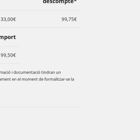
descompte*
133,00€
99,75€
mport
199,50€
formació i documentació tindran un
ament en el moment de formalitzar-se la