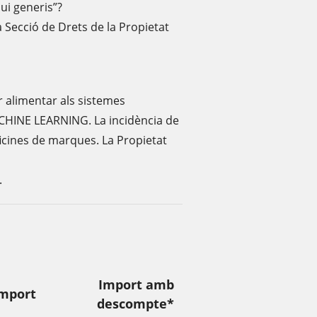
ui generis”?
a Secció de Drets de la Propietat
r alimentar als sistemes
 MACHINE LEARNING. La incidència de
 oficines de marques. La Propietat
.
Import amb
mport
descompte*