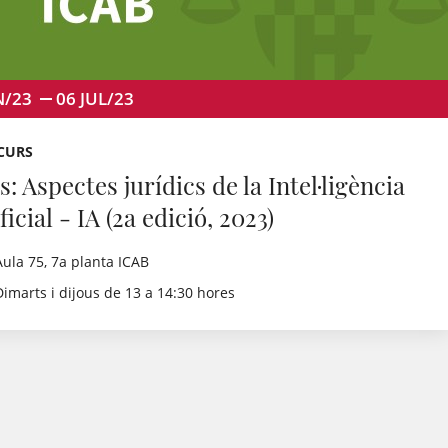
N/23
06
JUL/23
 CURS
: Aspectes jurídics de la Intel·ligència
ficial - IA (2a edició, 2023)
Aula 75, 7a planta ICAB
Dimarts i dijous de 13 a 14:30 hores