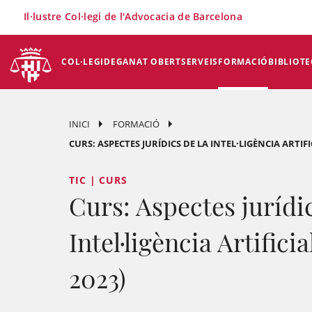
×
Il·lustre Col·legi de l'Advocacia de Barcelona
COL·LEGI
DEGANAT OBERT
SERVEIS
FORMACIÓ
BIBLIOTE
INICI
FORMACIÓ
CURS: ASPECTES JURÍDICS DE LA INTEL·LIGÈNCIA ARTIFICI
TIC | CURS
Curs: Aspectes jurídic
Intel·ligència Artificia
2023)