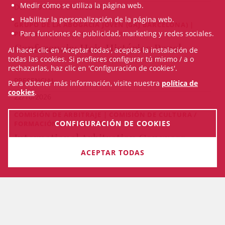
Medir cómo se utiliza la página web.
Del 15/01/2027 al 21/05/2027
Habilitar la personalización de la página web.
GRUPO DE LA ABOGACÍA JOVEN (GAJ BARCELONA) |
Para funciones de publicidad, marketing y redes sociales.
PENITENCIARIO | CONFERENCIA
Conferencia: Hoja Histórico Penal
Al hacer clic en 'Aceptar todas', aceptas la instalación de
todas las cookies. Si prefieres configurar tú mismo / a o
rechazarlas, haz clic en 'Configuración de cookies'.
PRESENCIAL
Para obtener más información, visite nuestra
política de
cookies
.
22/10/2026
COMISIÓN DE ARBITRAJE | COMISIÓN DE CULTURA /
CONFIGURACIÓN DE COOKIES
FORMACIÓN | CONGRESO
International Arbitration Congress
2026. Quo Vadis Arbitration
ACEPTAR TODAS
Del 22/10/2026 al 23/10/2026
VEURE TOTS ELS CURSOS