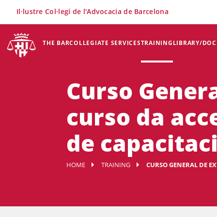
×
Il·lustre Col·legi de l'Advocacia de Barcelona
THE BAR
COLLEGIATE SERVICES
TRAINING
LIBRARY/DO
Curso Genera
curso da acce
de capacitaci
HOME
TRAINING
CURSO GENERAL DE EXT