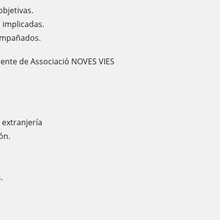
bjetivas.
 implicadas.
compañados.
dente de Associació NOVES VIES
 extranjería
ón.
.