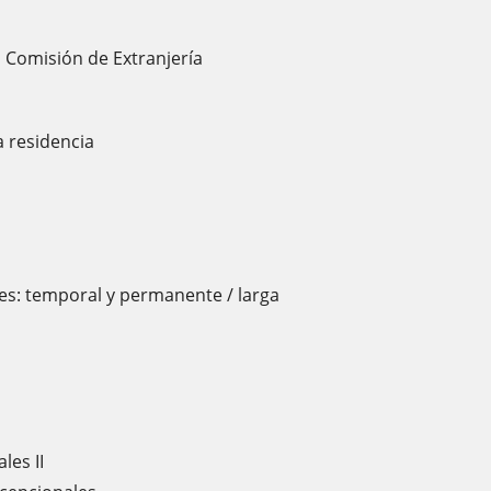
 Comisión de Extranjería
a residencia
des: temporal y permanente / larga
les II