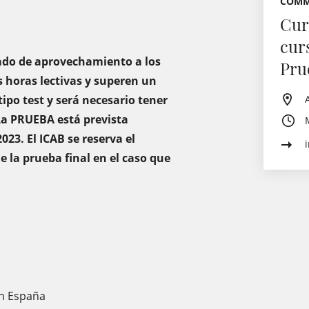
COMM
Cur
cur
icado de aprovechamiento a los
Pru
 horas lectivas y superen un
po test y será necesario tener
 La PRUEBA está prevista
023. El ICAB se reserva el
e la prueba final en el caso que
en España