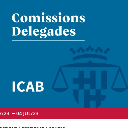
R/23
04
JUL/23