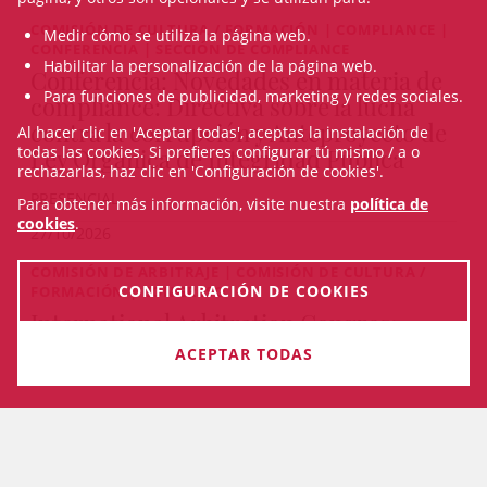
COMISIÓN DE CULTURA / FORMACIÓN | COMPLIANCE |
Medir cómo se utiliza la página web.
CONFERENCIA | SECCIÓN DE COMPLIANCE
Habilitar la personalización de la página web.
Conferencia: Novedades en materia de
Para funciones de publicidad, marketing y redes sociales.
compliance: Directiva sobre la lucha
contra la corrupción y Anteproyecto de
Al hacer clic en 'Aceptar todas', aceptas la instalación de
todas las cookies. Si prefieres configurar tú mismo / a o
Ley Orgánica de Integridad Pública
rechazarlas, haz clic en 'Configuración de cookies'.
PRESENCIAL
Para obtener más información, visite nuestra
política de
cookies
.
27/10/2026
COMISIÓN DE ARBITRAJE | COMISIÓN DE CULTURA /
CONFIGURACIÓN DE COOKIES
FORMACIÓN | CONGRESO
International Arbitration Congress
2026. Quo Vadis Arbitration
ACEPTAR TODAS
Del 22/10/2026 al 23/10/2026
VEURE TOTS ELS CURSOS