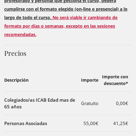
profesorado y personal que gestiona el curso, deberá
cumplirse con el formato elegido (on-line o presencial) a lo
largo de todo el curso.
No será viable ir cambiando de
formato por días o semanas, excepto en las sesiones
recomendadas.
Precios
Importe con
Descripción
Importe
descuento*
Colegiados/as ICAB Edad mas de
Gratuito
0,00€
65 años
Personas Asociadas
55,00€
41,25€