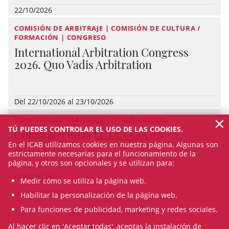
22/10/2026
COMISIÓN DE ARBITRAJE | COMISIÓN DE CULTURA /
FORMACIÓN | CONGRESO
International Arbitration Congress
2026. Quo Vadis Arbitration
Del 22/10/2026 al 23/10/2026
×
COMISIÓN DE ARBITRAJE | OTROS CURSOS
TÚ PUEDES CONTROLAR EL USO DE LAS COOKIES.
Coloquio con la LCIA: Q&A en
Barcelona
En el ICAB utilizamos cookies en nuestra página. Algunas son
estrictamente necesarias para el funcionamiento de la
página, y otros son opcionales y se utilizan para:
PRESENCIAL
Medir cómo se utiliza la página web.
Del 08/10/2026 al 18/10/2026
Habilitar la personalización de la página web.
Para funciones de publicidad, marketing y redes sociales.
VEURE TOTS ELS CURSOS
Al hacer clic en 'Aceptar todas', aceptas la instalación de