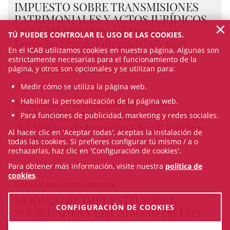
IMPUESTO SOBRE TRANSMISIONES
PATRIMONIALES Y ACTOS JURÍDICOS
×
DOCUMENTADOS del Máster de
TÚ PUEDES CONTROLAR EL USO DE LAS COOKIES.
Derecho Fiscal, Edición ICAB 2027
En el ICAB utilizamos cookies en nuestra página. Algunas son
estrictamente necesarias para el funcionamiento de la
página, y otros son opcionales y se utilizan para:
Del 27/10/2027 al 15/12/2027
Medir cómo se utiliza la página web.
FISCAL | MASTERS | MASTER
MÓDULO IV: IVA, IMPUESTOS
Habilitar la personalización de la página web.
ESPECIALES E IMPUESTOS LOCALES
Para funciones de publicidad, marketing y redes sociales.
del Máster de Derecho Fiscal, Edición
Al hacer clic en 'Aceptar todas', aceptas la instalación de
ICAB 2027
todas las cookies. Si prefieres configurar tú mismo / a o
rechazarlas, haz clic en 'Configuración de cookies'.
Para obtener más información, visite nuestra
política de
Del 14/07/2027 al 25/10/2027
cookies
.
FISCAL | MASTERS | MASTER
MÓDULO III: IMPUESTO SOBRE
CONFIGURACIÓN DE COOKIES
SOCIEDADES Y FISCALIDAD DE LOS
NO RESIDENTES del Máster de