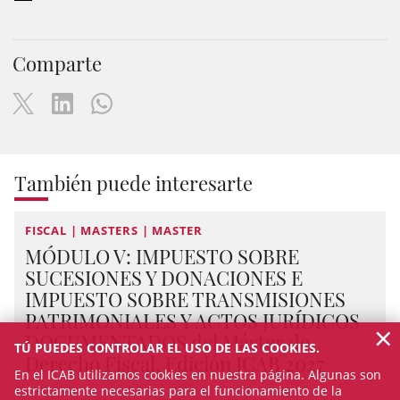
Comparte
También puede interesarte
FISCAL | MASTERS | MASTER
MÓDULO V: IMPUESTO SOBRE
SUCESIONES Y DONACIONES E
IMPUESTO SOBRE TRANSMISIONES
PATRIMONIALES Y ACTOS JURÍDICOS
×
DOCUMENTADOS del Máster de
TÚ PUEDES CONTROLAR EL USO DE LAS COOKIES.
Derecho Fiscal, Edición ICAB 2027
En el ICAB utilizamos cookies en nuestra página. Algunas son
estrictamente necesarias para el funcionamiento de la