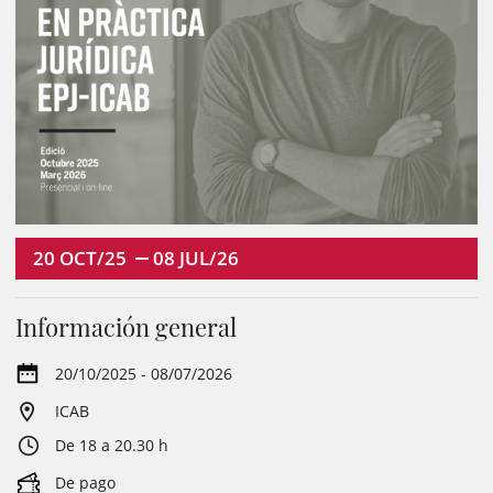
20
OCT/25
08
JUL/26
Información general
20/10/2025 - 08/07/2026
ICAB
De 18 a 20.30 h
De pago