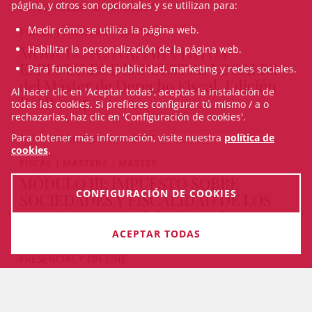
página, y otros son opcionales y se utilizan para:
Del 27/10/2027 al 15/12/2027
Medir cómo se utiliza la página web.
FISCAL | MASTERS | MASTER
MÓDULO IV: IVA, IMPUESTOS
Habilitar la personalización de la página web.
ESPECIALES E IMPUESTOS LOCALES
Para funciones de publicidad, marketing y redes sociales.
del Máster de Derecho Fiscal, Edición
Al hacer clic en 'Aceptar todas', aceptas la instalación de
ICAB 2027
todas las cookies. Si prefieres configurar tú mismo / a o
rechazarlas, haz clic en 'Configuración de cookies'.
Para obtener más información, visite nuestra
política de
Del 14/07/2027 al 25/10/2027
cookies
.
FISCAL | MASTERS | MASTER
MÓDULO III: IMPUESTO SOBRE
CONFIGURACIÓN DE COOKIES
SOCIEDADES Y FISCALIDAD DE LOS
NO RESIDENTES del Máster de
Derecho Fiscal, Edición ICAB 2027
ACEPTAR TODAS
PRESENCIAL Y ON-LINE
Del 24/05/2027 al 12/07/2027
VEURE TOTS ELS CURSOS