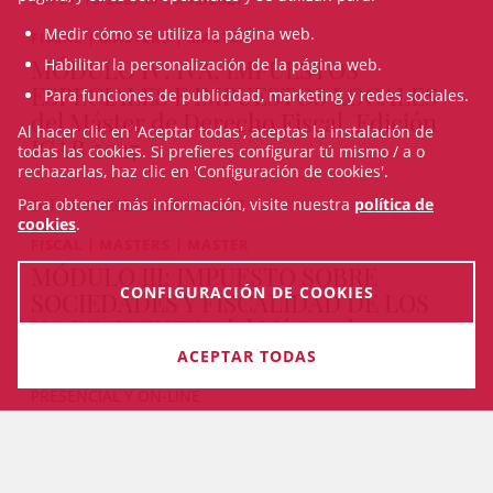
Medir cómo se utiliza la página web.
FISCAL | MASTERS | MASTER
MÓDULO IV: IVA, IMPUESTOS
Habilitar la personalización de la página web.
ESPECIALES E IMPUESTOS LOCALES
Para funciones de publicidad, marketing y redes sociales.
del Máster de Derecho Fiscal, Edición
Al hacer clic en 'Aceptar todas', aceptas la instalación de
ICAB 2027
todas las cookies. Si prefieres configurar tú mismo / a o
rechazarlas, haz clic en 'Configuración de cookies'.
Para obtener más información, visite nuestra
política de
Del 14/07/2027 al 25/10/2027
cookies
.
FISCAL | MASTERS | MASTER
MÓDULO III: IMPUESTO SOBRE
CONFIGURACIÓN DE COOKIES
SOCIEDADES Y FISCALIDAD DE LOS
NO RESIDENTES del Máster de
Derecho Fiscal, Edición ICAB 2027
ACEPTAR TODAS
PRESENCIAL Y ON-LINE
Del 24/05/2027 al 12/07/2027
VEURE TOTS ELS CURSOS