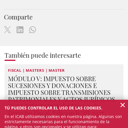
Comparte
También puede interesarte
FISCAL | MASTERS | MASTER
MÓDULO V: IMPUESTO SOBRE
SUCESIONES Y DONACIONES E
IMPUESTO SOBRE TRANSMISIONES
PATRIMONIALES Y ACTOS JURÍDICOS
×
DOCUMENTADOS del Máster de
TÚ PUEDES CONTROLAR EL USO DE LAS COOKIES.
Derecho Fiscal, Edición ICAB 2027
En el ICAB utilizamos cookies en nuestra página. Algunas son
estrictamente necesarias para el funcionamiento de la
página, y otros son opcionales y se utilizan para:
Del 27/10/2027 al 15/12/2027