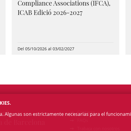
Compliance Associations (IFCA),
ICAB Edició 2026-2027
Del 05/10/2026 al 03/02/2027
KIES.
egi
Contacto
na. Algunas son estrictamente necesarias para el funcionami
a de Barcelona
FAQs
Trabaja con nosotros