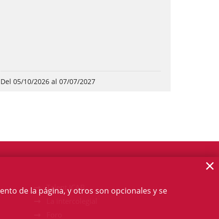
Del 05/10/2026 al 07/07/2027
×
Talent ICAB
ento de la página, y otros son opcionales y se
La intercolegial
Foro