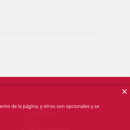
×
Talent ICAB
ento de la página, y otros son opcionales y se
La intercolegial
Foro
Red de Ayuda Mútua