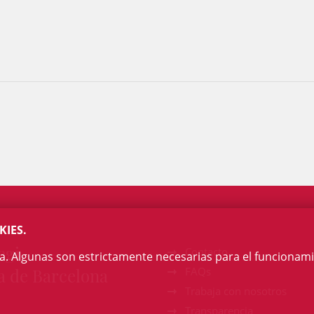
KIES.
egi
Contacto
na. Algunas son estrictamente necesarias para el funcionami
a de Barcelona
FAQs
Trabaja con nosotros
Transparencia