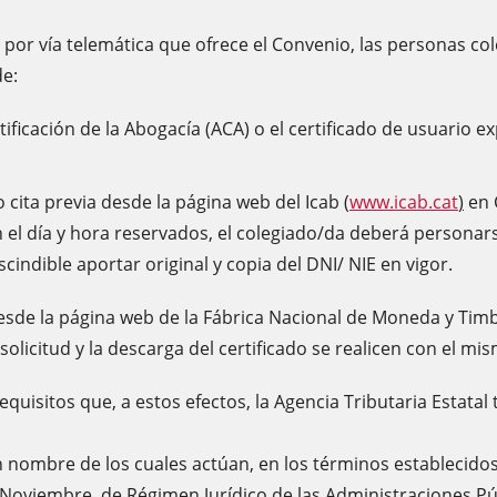
n por vía telemática que ofrece el Convenio, las personas co
de:
tificación de la Abogacía (ACA) o el certificado de usuario 
 cita previa desde la página web del Icab
(
www.icab.cat
)
en 
n el día y hora reservados, el colegiado/da deberá personars
scindible aportar original y copia del DNI/ NIE en vigor.
esde la página web de la Fábrica Nacional de Moneda y Tim
 solicitud y la descarga del certificado se realicen con el m
uisitos que, a estos efectos, la Agencia Tributaria Estatal t
nombre de los cuales actúan, en los términos establecidos e
de Noviembre, de Régimen Jurídico de las Administraciones P