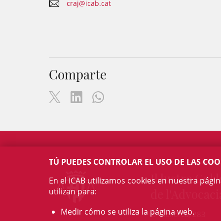
craj@icab.cat
Comparte
TÚ PUEDES CONTROLAR EL USO DE LAS COO
Il·lustre Col·l
En el ICAB utilizamos cookies en nuestra pági
utilizan para:
de l'Advocaci
Medir cómo se utiliza la página web.
c/ Mallorca, 283