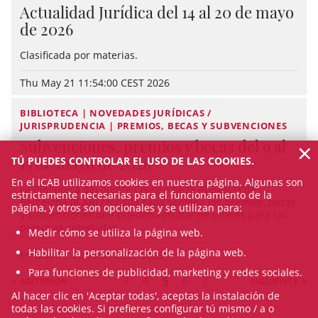
Actualidad Jurídica del 14 al 20 de mayo
de 2026
Clasificada por materias.
Thu May 21 11:54:00 CEST 2026
BIBLIOTECA | NOVEDADES JURÍDICAS /
JURISPRUDENCIA | PREMIOS, BECAS Y SUBVENCIONES
Subvenciones, premios y becas del 9 al
×
15 de mayo de 2026
TÚ PUEDES CONTROLAR EL USO DE LAS COOKIES.
En el ICAB utilizamos cookies en nuestra página. Algunas son
La Biblioteca del Ilustre Colegio de la Abogacía de
estrictamente necesarias para el funcionamiento de la
Barcelona (ICAB) recopila cada semana los premios, becas
página, y otros son opcionales y se utilizan para:
y subvenciones que pueden resultar de interés para las
personas colegiadas.
Medir cómo se utiliza la página web.
Habilitar la personalización de la página web.
Fri May 15 14:00:00 CEST 2026
Para funciones de publicidad, marketing y redes sociales.
3
4
5
6
7
ANTERIOR
SIGUIENTE
Al hacer clic en 'Aceptar todas', aceptas la instalación de
todas las cookies. Si prefieres configurar tú mismo / a o