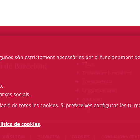
egi
Contacte
Algunes són estrictament necessàries per al funcionament de la
a de Barcelona
FAQs
Treballa amb nosaltres
Transparència
b.
Lloguer de sales
arxes socials.
Anuncia't
l·lació de totes les cookies. Si prefereixes configurar-les tu ma
GAJ
lítica de cookies
.
AVÍS LEGAL
PRIVADESA
COOKIES
CONDICIONS GENE