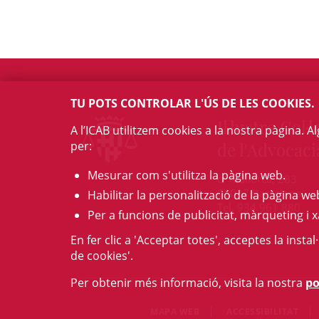
TU POTS CONTROLAR L'ÚS DE LES COOKIES.
Il·lustre Col·l
A l’ICAB utilitzem cookies a la nostra pàgina. 
per:
de l'Advocaci
Mesurar com s'utilitza la pàgina web.
c/ Mallorca, 283
08037 Barcelona
Habilitar la personalització de la pàgina we
Tel. 934 961 880
Per a funcions de publicitat, màrqueting i x
En fer clic a 'Acceptar totes', acceptes la insta
de cookies'.
Per obtenir més informació, visita la nostra
po
MAPA WEB
ACCESSIBILITAT