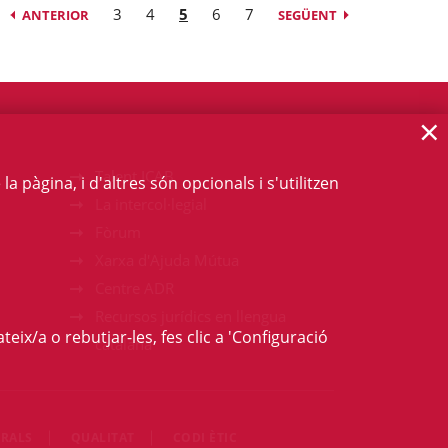
3
4
5
6
7
ANTERIOR
SEGÜENT
×
Talent ICAB
 pàgina, i d'altres són opcionals i s'utilitzen
La intercol·legial
Fòrum
Xarxa d'Ajuda Mútua
Centre ADR
Recursos jurídics en llengua
teix/a o rebutjar-les, fes clic a 'Configuració
catalana
RALS
QUALITAT
CODI ÈTIC