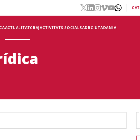
CAT
CA
ACTUALITAT
CRAJ
ACTIVITATS SOCIALS
ADR
CIUTADANIA
rídica