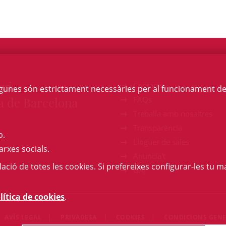
egi
Contacte
Algunes són estrictament necessàries per al funcionament de la
a de Barcelona
FAQs
Treballa amb nosaltres
Transparència
b.
Lloguer de sales
arxes socials.
Anuncia't
l·lació de totes les cookies. Si prefereixes configurar-les tu ma
GAJ
lítica de cookies
.
AVÍS LEGAL
PRIVADESA
COOKIES
CONDICIONS GENE