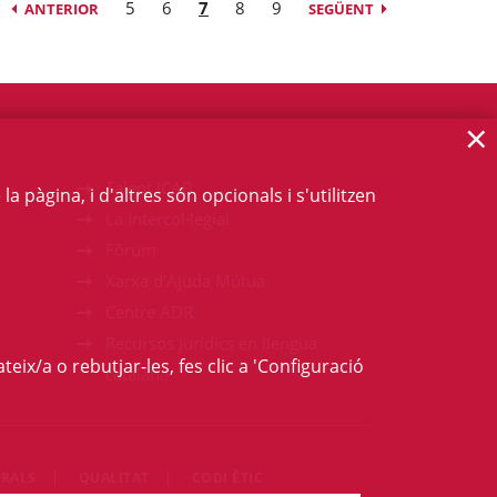
5
6
7
8
9
ANTERIOR
SEGÜENT
×
Talent ICAB
 pàgina, i d'altres són opcionals i s'utilitzen
La intercol·legial
Fòrum
Xarxa d'Ajuda Mútua
Centre ADR
Recursos jurídics en llengua
teix/a o rebutjar-les, fes clic a 'Configuració
catalana
RALS
QUALITAT
CODI ÈTIC