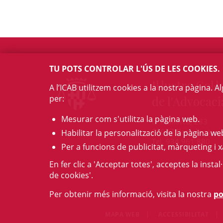
TU POTS CONTROLAR L'ÚS DE LES COOKIES.
Il·lustre Col·l
A l’ICAB utilitzem cookies a la nostra pàgina. 
per:
de l'Advocaci
Mesurar com s'utilitza la pàgina web.
c/ Mallorca, 283
08037 Barcelona
Habilitar la personalització de la pàgina we
Tel. 934 961 880
Per a funcions de publicitat, màrqueting i x
En fer clic a 'Acceptar totes', acceptes la insta
de cookies'.
Per obtenir més informació, visita la nostra
po
MAPA WEB
ACCESSIBILITAT