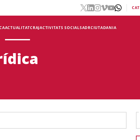
CAT
CA
ACTUALITAT
CRAJ
ACTIVITATS SOCIALS
ADR
CIUTADANIA
rídica