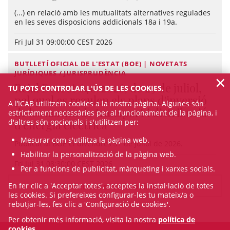
(...) en relació amb les mutualitats alternatives regulades
en les seves disposicions addicionals 18a i 19a.
Fri Jul 31 09:00:00 CEST 2026
BUTLLETÍ OFICIAL DE L'ESTAT (BOE) | NOVETATS
JURÍDIQUES / JURISPRUDÈNCIA
×
Reial Decret 640/2026, de 29 de juliol,
TU POTS CONTROLAR L'ÚS DE LES COOKIES.
pel qual es regulen els plans d'inversió
A l’ICAB utilitzem cookies a la nostra pàgina. Algunes són
de les xarxes de transport i distribució
estrictament necessàries per al funcionament de la pàgina, i
d'altres són opcionals i s'utilitzen per:
d'energia elèctrica
Mesurar com s'utilitza la pàgina web.
Publicat al BOE el divendres 31 de juliol de 2026.
Habilitar la personalització de la pàgina web.
Fri Jul 31 08:30:00 CEST 2026
Per a funcions de publicitat, màrqueting i xarxes socials.
En fer clic a 'Acceptar totes', acceptes la instal·lació de totes
VEURE TOTES LES NOTÍCIES
les cookies. Si prefereixes configurar-les tu mateix/a o
rebutjar-les, fes clic a 'Configuració de cookies'.
Per obtenir més informació, visita la nostra
política de
cookies
.